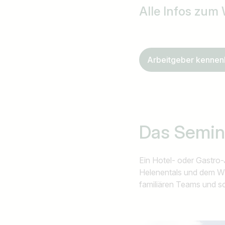
Alle Infos zum
Ich suche nach …
Arbeitgeber kennen
Das Semina
Ein Hotel- oder Gastr
Helenentals und dem Wi
familiären Teams und sc