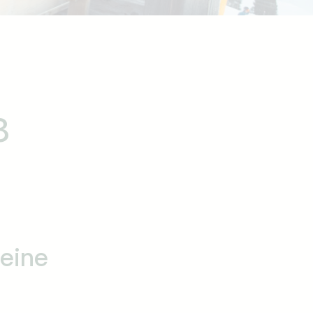
8
deine