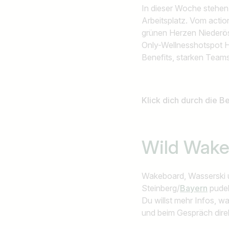
In dieser Woche stehen 
Arbeitsplatz. Vom actio
grünen Herzen Niederöst
Only-Wellnesshotspot H
Benefits, starken Tea
Klick dich durch die B
Wild Wake
Wakeboard, Wasserski u
Steinberg/
Bayern
pudel
Du willst mehr Infos, w
und beim Gespräch dire