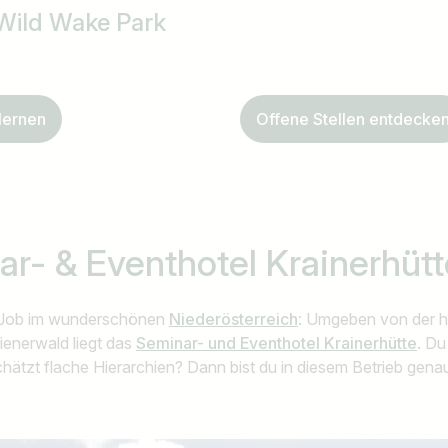
 Wild Wake Park
z.B. Österreich
lernen
Offene Stellen entdecke
r- & Eventhotel Krainerhütt
o-Job im wunderschönen
Niederösterreich
: Umgeben von der he
enerwald liegt das
Seminar- und Eventhotel Krainerhütte
. Du
hätzt flache Hierarchien? Dann bist du in diesem Betrieb genau