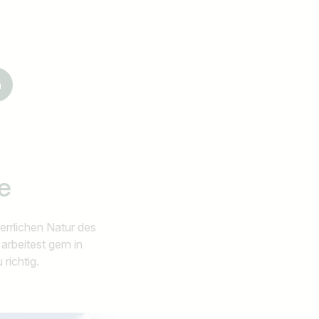
Jobs finden
n
e
rrlichen Natur des
 arbeitest gern in
 richtig.