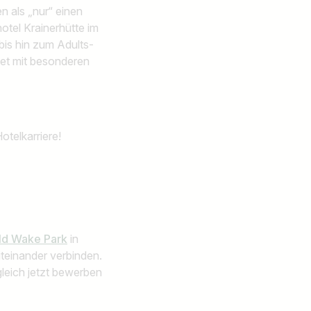
n als „nur“ einen
otel Krainerhütte im
bis hin zum Adults-
tet mit besonderen
otelkarriere!
ld Wake Park
in
teinander verbinden.
gleich jetzt bewerben