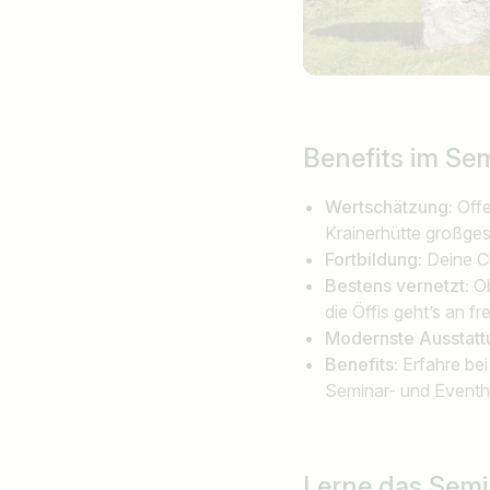
Benefits im
Sem
Wertschätzung:
Off
Krainerhütte großges
Fortbildung:
Deine C
Bestens vernetzt:
O
die Öffis geht’s an 
Modernste Ausstatt
Benefits:
Erfahre bei
Seminar- und Eventho
Lerne das Semi