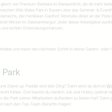
gleich vier Premium-Betriebe im Rampenlicht, die dir mehr biete
nreichen Wild Wake Park in Bayern über das Seminar- & Eventh
erreichs, den familiären Gasthof Almstube direkt an der Piste 
otel Winzer im Salzkammergut: Jeder dieser Arbeitgeber punk
ms und echten Entwicklungschancen.
etriebe
und mach den nächsten Schritt in deiner Gastro- oder H
 Park
nd Stand-up-Paddle sind dein Ding? Dann wirst du dich im
Wi
wohl fühlen. Dort kannst du nämlich Job und Hobby optimal mi
as der Park seinen Mitarbeitern außerdem zu bieten hat? Dann 
kt nach den Top-Team-Benefits fragen!