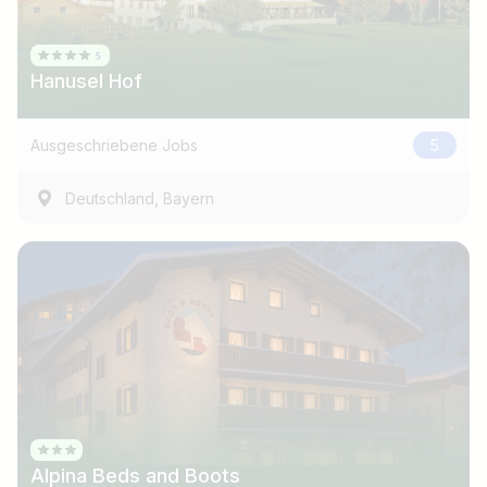
Hanusel Hof
Ausgeschriebene Jobs
5
,
Deutschland
Bayern
Jobtitel
Ich suche nach …
Alpina Beds and Boots
Land / Bundesland