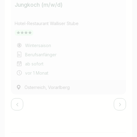
Jungkoch (m/w/d)
Fr
Hotel-Restaurant Walliser Stube
Hot
Wintersaison
Berufsanfänger
ab sofort
vor 1 Monat
,
Österreich
Vorarlberg