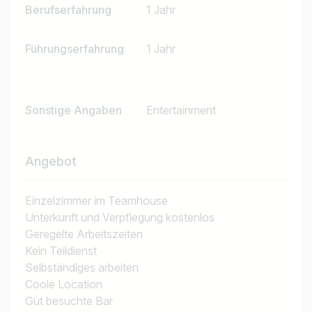
Berufserfahrung
1 Jahr
Führungserfahrung
1 Jahr
Jobtitel
Sonstige Angaben
Entertainment
Ich suche nach …
Angebot
Land / Bundesland
z.B. Österreich
Einzelzimmer im Teamhouse
Unterkunft und Verpflegung kostenlos
Geregelte Arbeitszeiten
Kein Teildienst
Jobs finden
Selbständiges arbeiten
Coole Location
Gut besuchte Bar