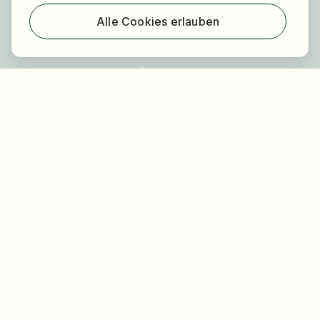
Über HOGAST Job
Alle Cookies erlauben
Registrierung
Über uns
FAQ
Blog
Newsletter
Unsere Partner
Rechtliches
Datenschutz
Impressum
Barrierefreiheit
Nutzungsbestimmungen
Allgemeine Geschäftsbedingungen
Cookie Einstellungen