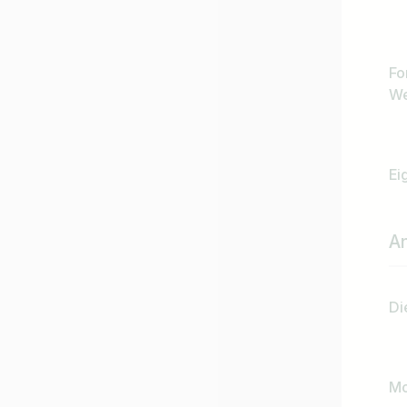
Fo
We
Ei
A
Di
Jobtitel
Mo
Ich suche nach …