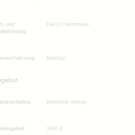
rt- und
HACCP-Kenntnisse
iterbildung
genes Fahrzeug
Benötigt
ngebot
enstverhältnis
Befristeter Vertrag
Land / Bundesland
natsgehalt
3300 €
z.B. Österreich