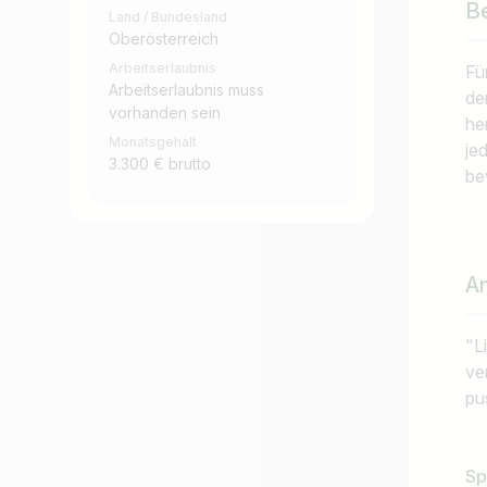
B
Land / Bundesland
Oberösterreich
Arbeitserlaubnis
Fü
Arbeitserlaubnis muss
de
vorhanden sein
he
Monatsgehalt
je
3.300 € brutto
be
A
"L
ve
pu
Sp