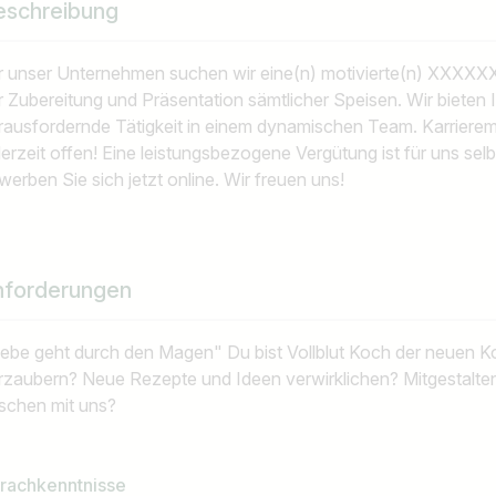
eschreibung
r unser Unternehmen suchen wir eine(n) motivierte(n) XXXXXX
r Zubereitung und Präsentation sämtlicher Speisen. Wir biete
rausfordernde Tätigkeit in einem dynamischen Team. Karriere
derzeit offen! Eine leistungsbezogene Vergütung ist für uns sel
werben Sie sich jetzt online. Wir freuen uns!
nforderungen
iebe geht durch den Magen" Du bist Vollblut Koch der neuen 
rzaubern? Neue Rezepte und Ideen verwirklichen? Mitgestalten
schen mit uns?
rachkenntnisse