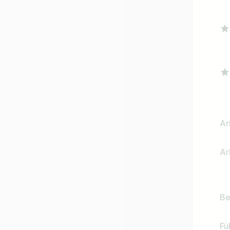
Ar
Ar
Be
Fü