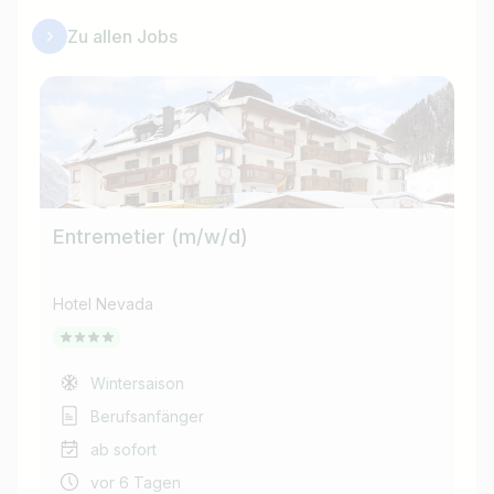
Zu allen Jobs
Entremetier (m/w/d)
Kü
Hotel Nevada
Hot
Wintersaison
Berufsanfänger
ab sofort
vor 6 Tagen