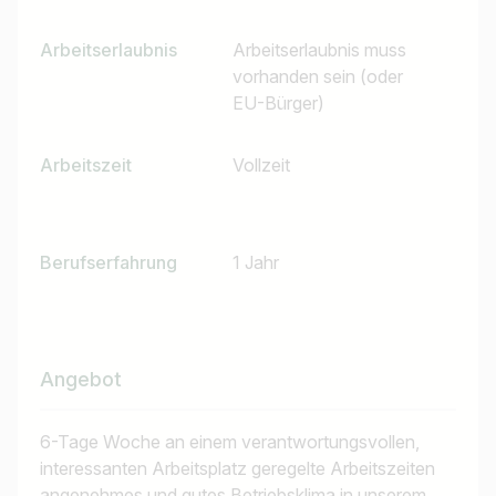
Arbeitserlaubnis
Arbeitserlaubnis muss
vorhanden sein (oder
EU-Bürger)
Arbeitszeit
Vollzeit
Berufserfahrung
1 Jahr
Jobtitel
Ich suche nach …
Angebot
Land / Bundesland
z.B. Österreich
6-Tage Woche an einem verantwortungsvollen,
interessanten Arbeitsplatz geregelte Arbeitszeiten
angenehmes und gutes Betriebsklima in unserem