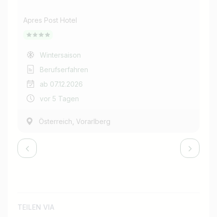
Apres Post Hotel
Apr
Wintersaison
Berufserfahren
ab 07.12.2026
vor 5 Tagen
,
Österreich
Vorarlberg
TEILEN VIA