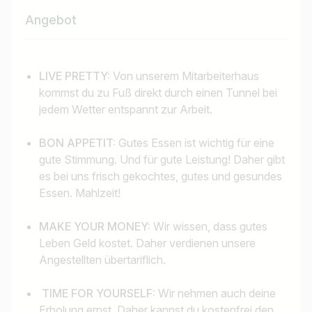
Angebot
LIVE PRETTY:
Von unserem Mitarbeiterhaus
kommst du zu Fuß direkt durch einen Tunnel bei
Jobtitel
jedem Wetter entspannt zur Arbeit.
Ich suche nach …
BON APPETIT:
Gutes Essen ist wichtig für eine
Land / Bundesland
gute Stimmung. Und für gute Leistung! Daher gibt
es bei uns frisch gekochtes, gutes und gesundes
z.B. Österreich
Essen. Mahlzeit!
MAKE YOUR MONEY:
Wir wissen, dass gutes
Leben Geld kostet. Daher verdienen unsere
Jobs finden
Angestellten übertariflich.
TIME FOR YOURSELF:
Wir nehmen auch deine
Erholung ernst. Daher kannst du kostenfrei den