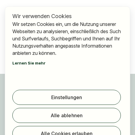
Wir verwenden Cookies
Wir setzen Cookies ein, um die Nutzung unserer
Webseiten zu analysieren, einschließlich des Such
und Surfverlaufs, Suchbegriffen und Ihnen auf Ihr
Nutzungsverhalten angepasste Informationen
anbieten zu können.
Lernen Sie mehr
Für Bewerber
Jobs finden
Einstellungen
Arbeitgeber finden
Registrierung
Alle ablehnen
Für Arbeitgeber
Über HOGAST Job
Alle Cookies erlauben