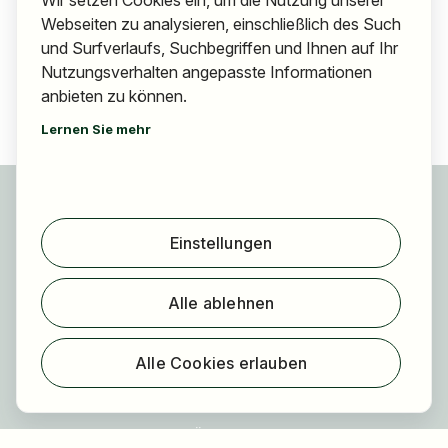
Wir setzen Cookies ein, um die Nutzung unserer
Webseiten zu analysieren, einschließlich des Such
und Surfverlaufs, Suchbegriffen und Ihnen auf Ihr
Nutzungsverhalten angepasste Informationen
anbieten zu können.
Lernen Sie mehr
Für Bewerber
Jobs finden
Einstellungen
Arbeitgeber finden
Registrierung
Alle ablehnen
Für Arbeitgeber
Über HOGAST Job
Alle Cookies erlauben
Registrierung
Über uns