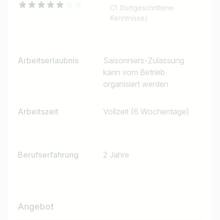
C1 (fortgeschrittene
Kenntnisse)
Arbeitserlaubnis
Saisonniers-Zulassung
kann vom Betrieb
organisiert werden
Arbeitszeit
Vollzeit (6 Wochentage)
Berufserfahrung
2 Jahre
Jobtitel
Ich suche nach …
Land / Bundesland
Angebot
z.B. Österreich