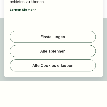
anbieten zu können.
Lernen Sie mehr
Für Bewerber
Jobs finden
Einstellungen
Arbeitgeber finden
Registrierung
Alle ablehnen
Für Arbeitgeber
Über HOGAST Job
Alle Cookies erlauben
Registrierung
Über uns
FAQ
Blog
Newsletter