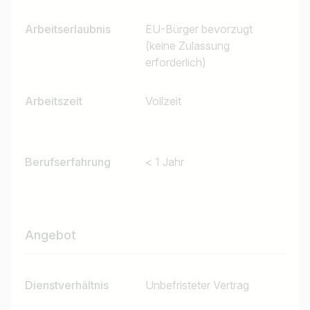
Arbeitserlaubnis
EU-Bürger bevorzugt
(keine Zulassung
erforderlich)
Arbeitszeit
Vollzeit
Berufserfahrung
< 1 Jahr
Jobtitel
Ich suche nach …
Angebot
Land / Bundesland
z.B. Österreich
Dienstverhältnis
Unbefristeter Vertrag