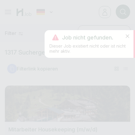
Filter
Neueste
Job nicht gefunden.
Dieser Job existiert nicht oder ist nicht
mehr aktiv.
1317 Suchergebnisse
Filterlink kopieren
Mitarbeiter Housekeeping (m/w/d)