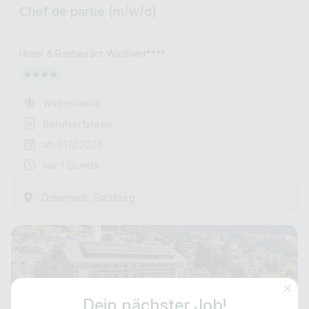
Chef de partie (m/w/d)
Hotel & Restaurant Wastlwirt****
Wintersaison
Berufserfahren
ab 01.12.2026
vor 1 Stunde
,
Österreich
Salzburg
Dein nächster Job!