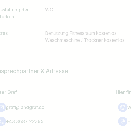
sstattung der
WC
terkunft
tras
Benützung Fitnessraum kostenlos
Waschmaschine / Trockner kostenlos
nsprechpartner & Adresse
ter Graf
Hier fi
graf@landgraf.cc
w
+43 3687 22395
H