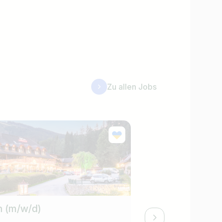
Zu allen Jobs
 (m/w/d)
Konditor (m/w/