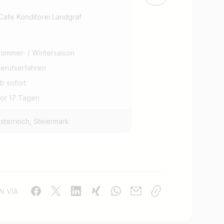
Cafe Konditorei Landgraf
Hotel Cafe Konditorei
ommer- / Wintersaison
Sommer- / Winte
erufserfahren
Berufserfahren
b sofort
ab sofort
or 17 Tagen
vor 1 Monat
,
,
sterreich
Steiermark
Österreich
Stei
N VIA