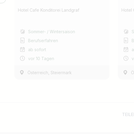
Hotel Cafe Konditorei Landgraf
Hotel 
Sommer- / Wintersaison
S
Berufserfahren
B
ab sofort
a
vor 10 Tagen
v
,
Österreich
Steiermark
Ö
TEILE