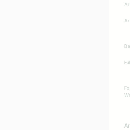
Ar
Ar
Be
Fü
Fo
We
A