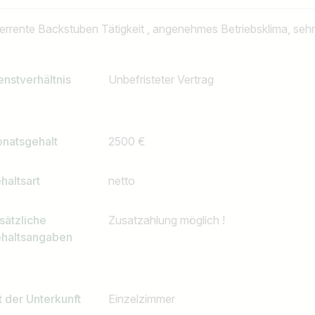
terrente Backstuben Tätigkeit , angenehmes Betriebsklima, seh
enstverhältnis
Unbefristeter Vertrag
natsgehalt
2500 €
Land / Bundesland
haltsart
netto
z.B. Österreich
sätzliche
Zusatzahlung möglich !
haltsangaben
t der Unterkunft
Einzelzimmer