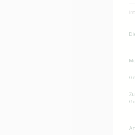
In
Di
Mo
Jobtitel
Ge
Ich suche nach …
Zu
Ge
Ar