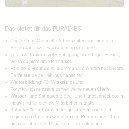
Das bietet dir das
PURADIES
Jobtitel
Ich suche nach …
Zeit & Geld:
Geregelte Arbeitszeiten und eine faire
Bezahlung – was wünscht man sich mehr.
Essen & Trinken:
Vollverpflegung an 7 Tagen – auch,
Land / Bundesland
wenn du nicht arbeiten musst.
z.B. Österreich
Familie & Freunde willkommen:
Es warten besondere
Tarife auf deine Lieblingsmenschen.
Weiterbildung:
Für Workshops und
Fortbildungsseminare zahlen deine neuen Chefs.
Jobs finden
Wasser- und Saunawelt:
Spa- und Fitnessangebote im
Haus sind für dich als Mitarbeiter:in gratis.
Rabatte:
Ob auf Anwendungen im Haus oder bei
regionalen Partnern wie etwa den Bergbahnen – freu
dich auf attraktive Rabatte auf Produkte und