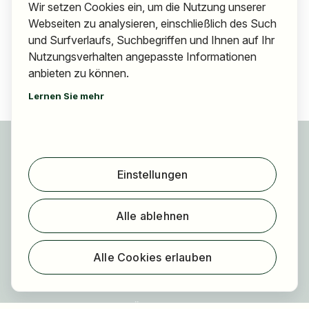
Wir setzen Cookies ein, um die Nutzung unserer
Webseiten zu analysieren, einschließlich des Such
und Surfverlaufs, Suchbegriffen und Ihnen auf Ihr
Nutzungsverhalten angepasste Informationen
anbieten zu können.
Lernen Sie mehr
Für Bewerber
Jobs finden
Einstellungen
Arbeitgeber finden
Registrierung
Alle ablehnen
Für Arbeitgeber
Über HOGAST Job
Alle Cookies erlauben
Registrierung
Über uns