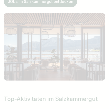
JObs im Salzkammergut entdecken
Ich suche nach …
Land / Bundesland
z.B. Österreich
Jobs finden
Top-Aktivitäten
im Salzkammergut