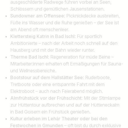
ausgeschilderte Radwege führen vorbei an Seen,
Schlössern und gemütlichen Jausenstationen.
Sundowner am Offensee
: Picknickdecke ausbreiten,
Füße ins Wasser und die Ruhe genießen – der See ist
am Abend oft menschenleer.
Klettersteig Katrin in Bad Ischl
: Für sportlich
Ambitionierte – nach der Arbeit noch schnell auf den
Hausberg und mit der Bahn wieder runter.
Therme Bad Ischl
: Regeneration für müde Beine –
Mitarbeiter:innen erhalten oft Ermäßigungen für Sauna-
und Wellnessbereiche.
Bootstour auf dem Hallstätter See
: Ruderboote,
Tretboote oder eine entspannte Fahrt mit dem
Elektroboot – auch nach Feierabend möglich.
Almfrühstück vor der Frühschicht
: Mit der Stirnlampe
zur Hüttentour aufbrechen und auf der Hütteneckalm
in Bad Goisern ein Frühstück genießen.
Kultur erleben im Lehár Theater oder bei den
Festwochen in Gmunden
– oft bist du durch exklusive