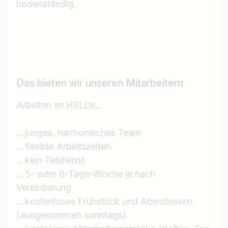
bodenständig.
Das bieten wir unseren Mitarbeitern
Arbeiten im HELDs...
Jobtitel
... junges, harmonisches Team
... flexible Arbeitszeiten
Ich suche nach …
... kein Teildienst
... 5- oder 6-Tage-Woche je nach
Land / Bundesland
Vereinbarung
z.B. Österreich
... kostenloses Frühstück und Abendessen
(ausgenommen sonntags)