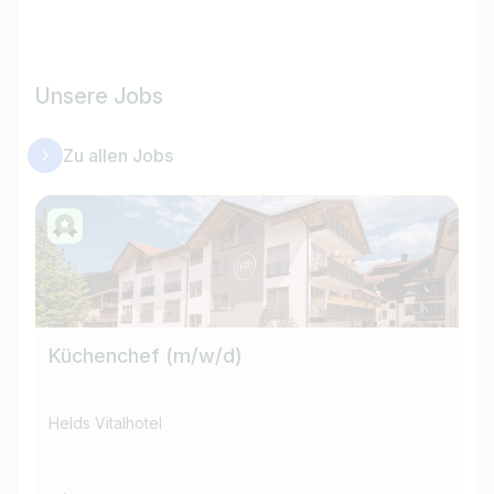
Unsere Jobs
Zu allen Jobs
Küchenchef (m/w/d)
Re
Helds Vitalhotel
Hel