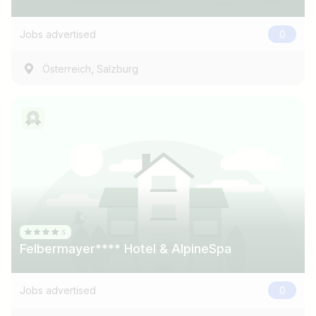
e.g. Austria
Jobs advertised
0
Find jobs
,
Österreich
Salzburg
Felbermayer**** Hotel & AlpineSpa
Jobs advertised
0