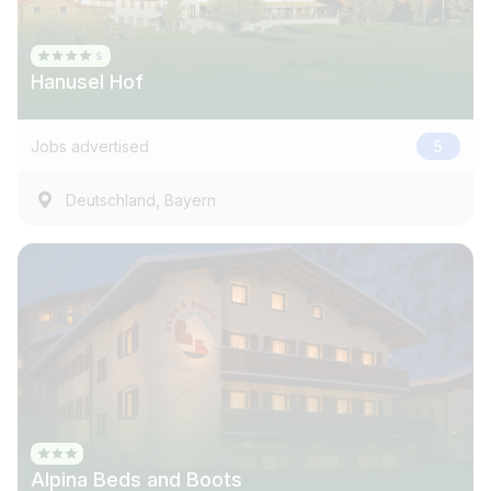
Hanusel Hof
Jobs advertised
5
,
Deutschland
Bayern
Job title
I am looking for ..
Country / State
Alpina Beds and Boots