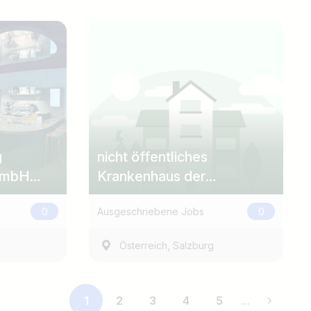
g
nicht öffentliches
GmbH
Krankenhaus der
elle
Marktgemeinde Abtenau
0
Ausgeschriebene Jobs
0
,
Österreich
Salzburg
1
2
3
4
5
...