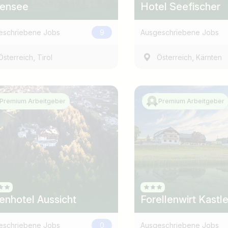
ensee
Hotel Seefischer
eschriebene Jobs
9
Ausgeschriebene Jobs
,
,
Österreich
Tirol
Österreich
Kärnten
Premium Arbeitgeber
Premium Arbeitgeber
ienhotel Aussicht
Forellenwirt Kastle
eschriebene Jobs
0
Ausgeschriebene Jobs