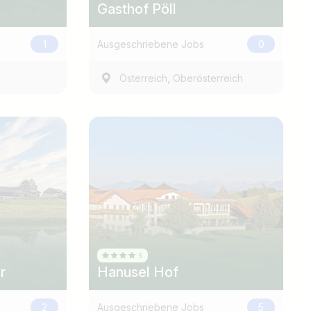
Gasthof Pöll
1
Ausgeschriebene Jobs
0
,
Österreich
Oberösterreich
r
Hanusel Hof
2
Ausgeschriebene Jobs
5