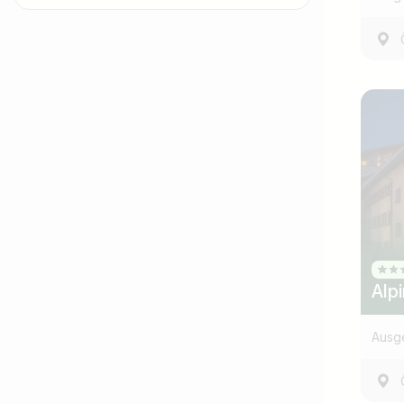
Jobtitel
Ich suche nach …
Alp
Ausg