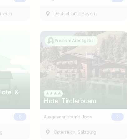
,
rreich
Deutschland
Bayern
Premium Arbeitgeber
Jobs finden
Hotel Tirolerbuam
0
Ausgeschriebene Jobs
2
,
rg
Österreich
Salzburg