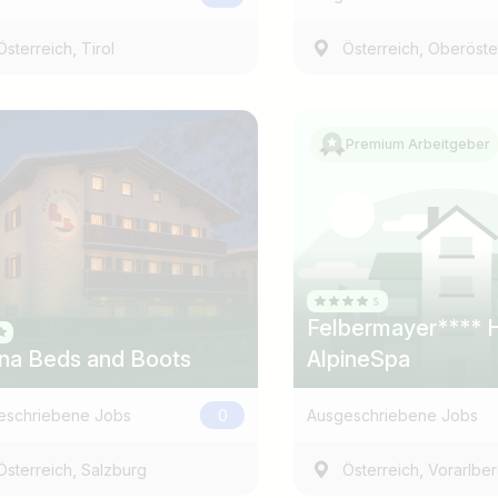
,
,
Österreich
Tirol
Österreich
Oberöste
Premium Arbeitgeber
Land / Bundesland
z.B. Österreich
Felbermayer**** Hotel &
ina Beds and Boots
AlpineSpa
eschriebene Jobs
0
Ausgeschriebene Jobs
,
,
Österreich
Salzburg
Österreich
Vorarlbe