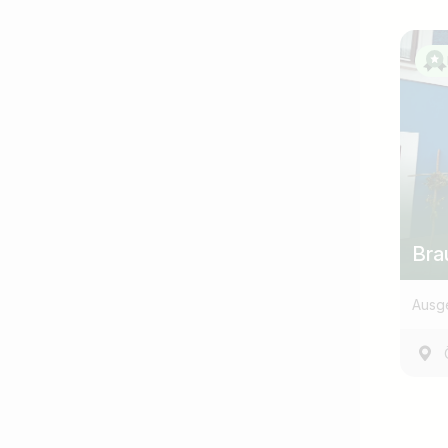
Bra
Ausg