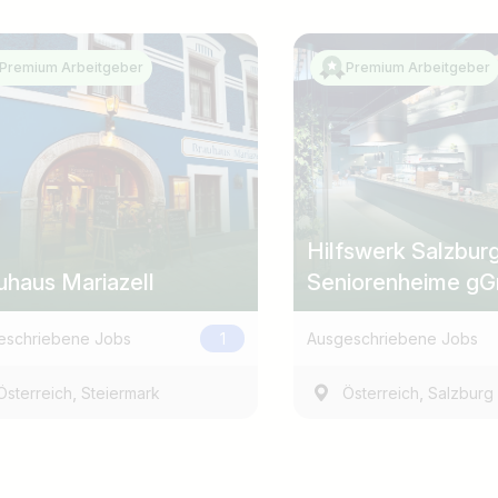
Premium Arbeitgeber
Premium Arbeitgeber
Hilfswerk Salzbur
uhaus Mariazell
Seniorenheime g
Landesgeschäftsst
eschriebene Jobs
1
Ausgeschriebene Jobs
,
,
Österreich
Steiermark
Österreich
Salzburg