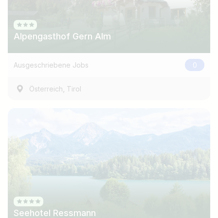
Alpengasthof Gern Alm
Ausgeschriebene Jobs
0
,
Österreich
Tirol
Jobtitel
Ich suche nach …
Seehotel Ressmann
Land / Bundesland