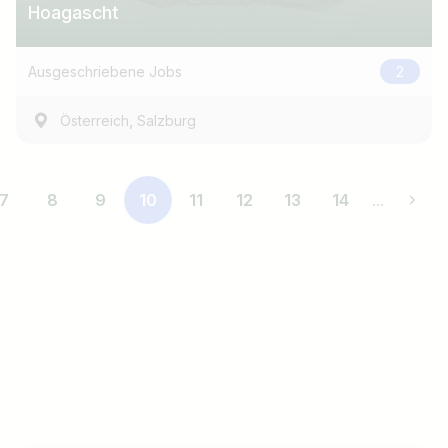
Hoagascht
Ausgeschriebene Jobs
2
,
Österreich
Salzburg
7
8
9
10
11
12
13
14
...