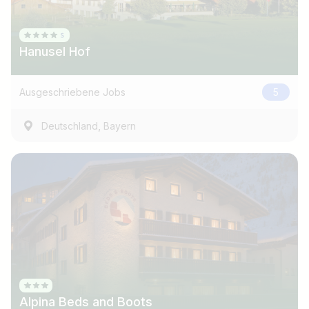
Hanusel Hof
Ausgeschriebene Jobs
5
,
Deutschland
Bayern
Jobtitel
Ich suche nach …
Alpina Beds and Boots
Land / Bundesland