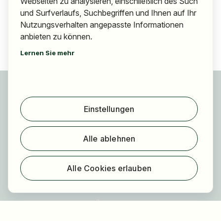
Webseiten zu analysieren, einschließlich des Such
und Surfverlaufs, Suchbegriffen und Ihnen auf Ihr
Nutzungsverhalten angepasste Informationen
anbieten zu können.
Lernen Sie mehr
Für Bewerber
Jobs finden
Einstellungen
Arbeitgeber finden
Registrierung
Alle ablehnen
Für Arbeitgeber
Über HOGAST Job
Alle Cookies erlauben
Registrierung
Über uns
FAQ