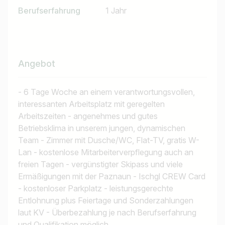
Berufserfahrung
1 Jahr
Angebot
- 6 Tage Woche an einem verantwortungsvollen,
interessanten Arbeitsplatz mit geregelten
Arbeitszeiten - angenehmes und gutes
Betriebsklima in unserem jungen, dynamischen
Team - Zimmer mit Dusche/WC, Flat-TV, gratis W-
Lan - kostenlose Mitarbeiterverpflegung auch an
Jobtitel
freien Tagen - vergünstigter Skipass und viele
Ich suche nach …
Ermäßigungen mit der Paznaun - Ischgl CREW Card
- kostenloser Parkplatz - leistungsgerechte
Entlohnung plus Feiertage und Sonderzahlungen
Land / Bundesland
laut KV - Überbezahlung je nach Berufserfahrung
z.B. Österreich
und Qualifikation möglich