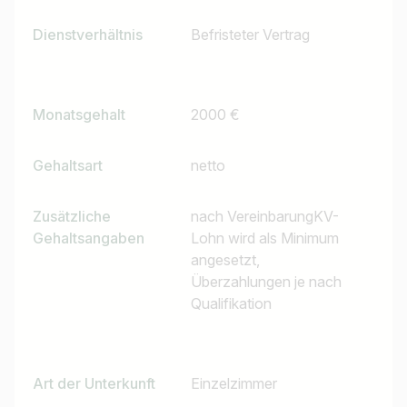
Jobtitel
Dienstverhältnis
Befristeter Vertrag
Ich suche nach …
Land / Bundesland
Monatsgehalt
2000 €
z.B. Österreich
Gehaltsart
netto
Jobs finden
Zusätzliche
nach VereinbarungKV-
Gehaltsangaben
Lohn wird als Minimum
angesetzt,
Überzahlungen je nach
Qualifikation
Art der Unterkunft
Einzelzimmer