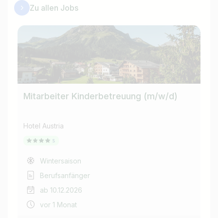
Zu allen Jobs
Mitarbeiter Kinderbetreuung (m/w/d)
Re
Hotel Austria
Hot
Wintersaison
Berufsanfänger
ab 10.12.2026
vor 1 Monat