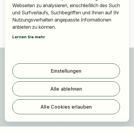
Webseiten zu analysieren, einschließlich des Such
und Surfverlaufs, Suchbegriffen und Ihnen auf Ihr
Nutzungsverhalten angepasste Informationen
anbieten zu können.
Lernen Sie mehr
Für Bewerber
Jobs finden
Einstellungen
Arbeitgeber finden
Registrierung
Alle ablehnen
Für Arbeitgeber
Über HOGAST Job
Alle Cookies erlauben
Registrierung
Über uns