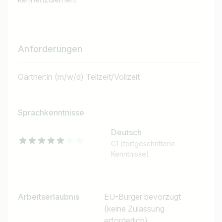
Jobtitel
Anforderungen
Ich suche nach …
Gärtner:in (m/w/d) Teilzeit/Vollzeit
Land / Bundesland
z.B. Österreich
Sprachkenntnisse
Deutsch
C1 (fortgeschrittene
Jobs finden
Kenntnisse)
Arbeitserlaubnis
EU-Bürger bevorzugt
(keine Zulassung
erforderlich)