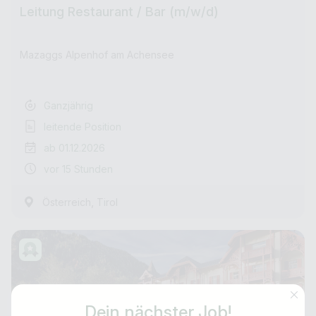
Leitung Restaurant / Bar (m/w/d)
Mazaggs Alpenhof am Achensee
Ganzjährig
leitende Position
ab 01.12.2026
vor 15 Stunden
,
Österreich
Tirol
Dein nächster Job!