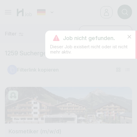
Filter
Neueste
Job nicht gefunden.
Dieser Job existiert nicht oder ist nicht
mehr aktiv.
1259 Suchergebnisse
Filterlink kopieren
Kosmetiker (m/w/d)