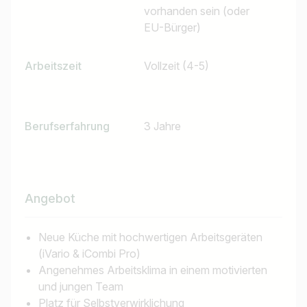
vorhanden sein (oder
Land / Bundesland
EU-Bürger)
z.B. Österreich
Arbeitszeit
Vollzeit (4-5)
Jobs finden
Berufserfahrung
3 Jahre
Angebot
Neue Küche mit hochwertigen Arbeitsgeräten
(iVario & iCombi Pro)
Angenehmes Arbeitsklima in einem motivierten
und jungen Team
Platz für Selbstverwirklichung