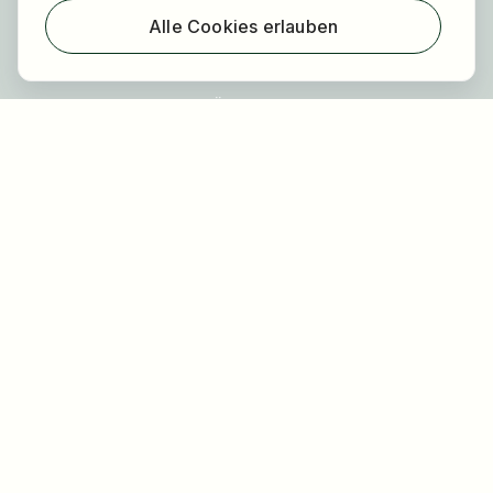
Über HOGAST Job
Alle Cookies erlauben
Registrierung
Über uns
FAQ
Blog
Newsletter
Unsere Partner
Rechtliches
Datenschutz
Impressum
Barrierefreiheit
Nutzungsbestimmungen
Allgemeine Geschäftsbedingungen
Cookie Einstellungen