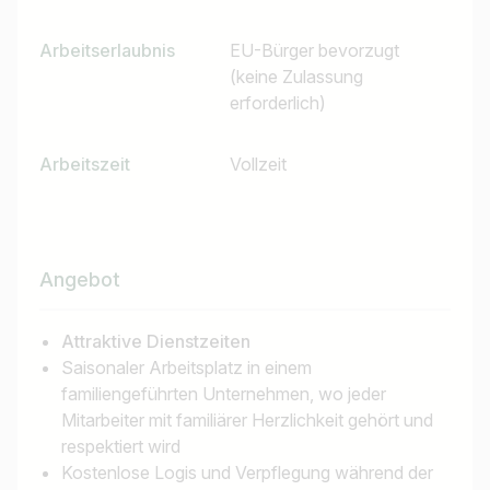
Arbeitserlaubnis
EU-Bürger bevorzugt
(keine Zulassung
erforderlich)
Arbeitszeit
Vollzeit
Jobtitel
Angebot
Ich suche nach …
Land / Bundesland
Attraktive Dienstzeiten
Saisonaler Arbeitsplatz in einem
z.B. Österreich
familiengeführten Unternehmen, wo jeder
Mitarbeiter mit familiärer Herzlichkeit gehört und
respektiert wird
Kostenlose Logis und Verpflegung während der
Jobs finden