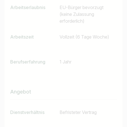
Arbeitserlaubnis
EU-Bürger bevorzugt
(keine Zulassung
erforderlich)
Arbeitszeit
Vollzeit (6 Tage Woche)
Jobtitel
Ich suche nach …
Berufserfahrung
1 Jahr
Land / Bundesland
z.B. Österreich
Angebot
Jobs finden
Dienstverhältnis
Befristeter Vertrag