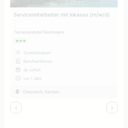
Servicemitarbeiter mit Inkasso (m/w/d)
So
Terrassenhotel Reichmann
Ter
Sommersaison
Berufserfahren
ab sofort
vor 1 Jahr
,
Österreich
Kärnten