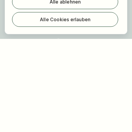
Alle ablehnen
Für Arbeitgeber
Über HOGAST Job
Alle Cookies erlauben
Registrierung
Über uns
FAQ
Blog
Newsletter
Unsere Partner
Rechtliches
Datenschutz
Impressum
Barrierefreiheit
Nutzungsbestimmungen
Allgemeine Geschäftsbedingungen