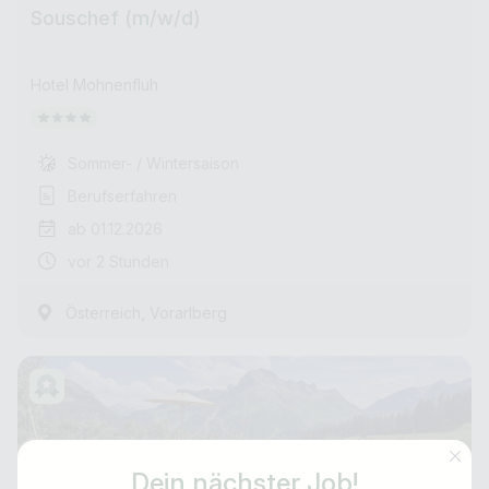
Souschef (m/w/d)
Hotel Mohnenfluh
Sommer- / Wintersaison
Berufserfahren
ab 01.12.2026
vor 2 Stunden
,
Österreich
Vorarlberg
Dein nächster Job!