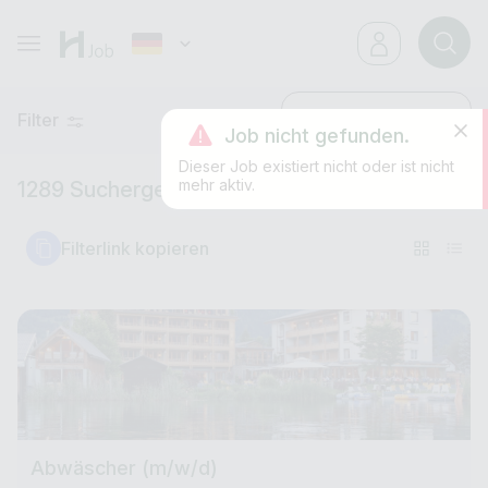
Filter
Neueste
Job nicht gefunden.
Dieser Job existiert nicht oder ist nicht
mehr aktiv.
1289 Suchergebnisse
Filterlink kopieren
Abwäscher (m/w/d)