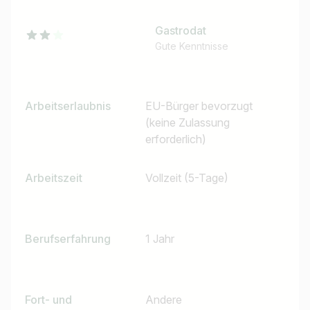
Gastrodat
Gute Kenntnisse
Arbeitserlaubnis
EU-Bürger bevorzugt
(keine Zulassung
erforderlich)
Jobtitel
Arbeitszeit
Vollzeit (5-Tage)
Ich suche nach …
Land / Bundesland
Berufserfahrung
1 Jahr
z.B. Österreich
Fort- und
Andere