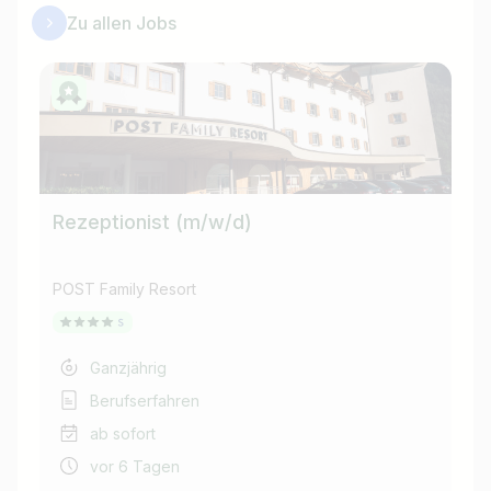
Zu allen Jobs
Rezeptionist (m/w/d)
St
(m
POST Family Resort
POS
Ganzjährig
Berufserfahren
ab sofort
vor 6 Tagen