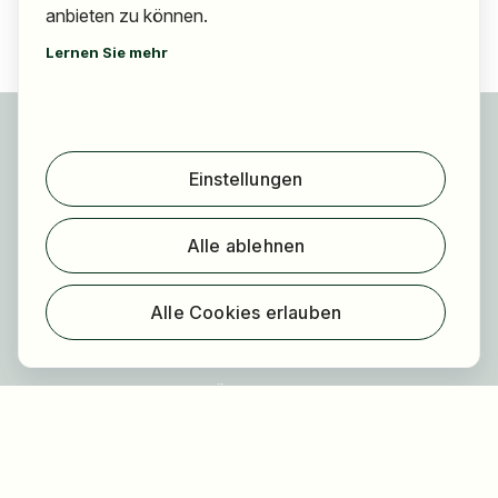
anbieten zu können.
Lernen Sie mehr
Für Bewerber
Jobs finden
Einstellungen
Arbeitgeber finden
Registrierung
Alle ablehnen
Für Arbeitgeber
Über HOGAST Job
Alle Cookies erlauben
Registrierung
Über uns
FAQ
Blog
Newsletter