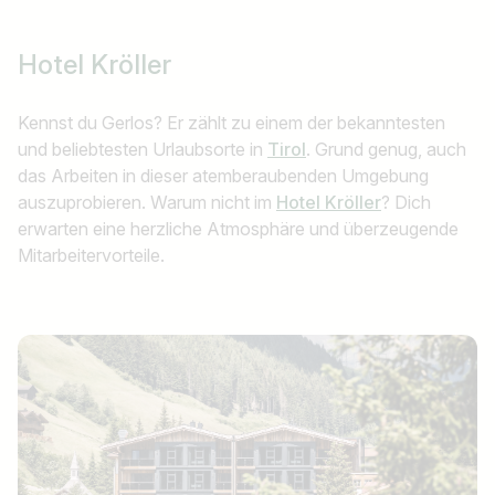
Hotel Kröller
Jobtitel
Ich suche nach …
Kennst du Gerlos? Er zählt zu einem der bekanntesten
und beliebtesten Urlaubsorte in
Tirol
. Grund genug, auch
Land / Bundesland
das Arbeiten in dieser atemberaubenden Umgebung
z.B. Österreich
auszuprobieren. Warum nicht im
Hotel Kröller
? Dich
erwarten eine herzliche Atmosphäre und überzeugende
Mitarbeitervorteile.
Jobs finden