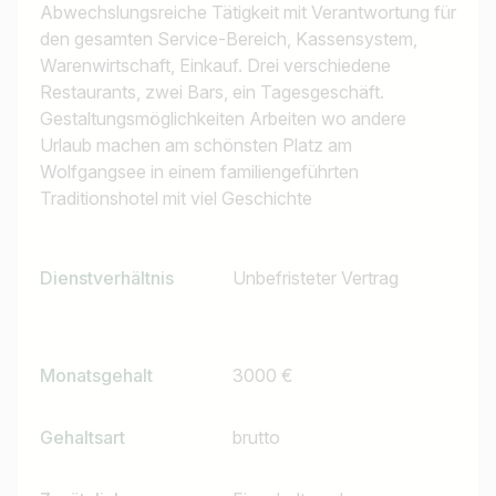
Abwechslungsreiche Tätigkeit mit Verantwortung für
Land / Bundesland
den gesamten Service-Bereich, Kassensystem,
z.B. Österreich
Warenwirtschaft, Einkauf. Drei verschiedene
Restaurants, zwei Bars, ein Tagesgeschäft.
Gestaltungsmöglichkeiten Arbeiten wo andere
Urlaub machen am schönsten Platz am
Jobs finden
Wolfgangsee in einem familiengeführten
Traditionshotel mit viel Geschichte
Dienstverhältnis
Unbefristeter Vertrag
Monatsgehalt
3000 €
Gehaltsart
brutto