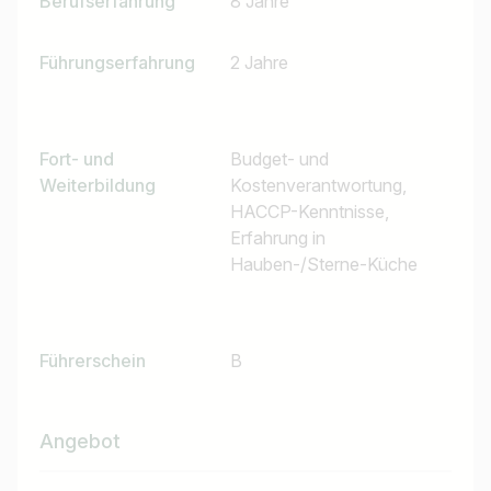
Berufserfahrung
8 Jahre
Führungserfahrung
2 Jahre
Fort- und
Budget- und
Weiterbildung
Kostenverantwortung,
HACCP-Kenntnisse,
Erfahrung in
Hauben-/Sterne-Küche
Führerschein
B
Jobtitel
Angebot
Ich suche nach …