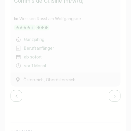
Commis de Cuisine (m/w/d)
Im Weissen Rössl am Wolfgangsee
Im 
Ganzjährig
Berufsanfänger
ab sofort
vor 1 Monat
,
Österreich
Oberösterreich