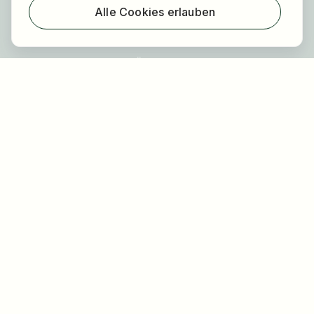
Über HOGAST Job
Alle Cookies erlauben
Registrierung
Über uns
FAQ
Blog
Newsletter
Unsere Partner
Rechtliches
Datenschutz
Impressum
Barrierefreiheit
Nutzungsbestimmungen
Allgemeine Geschäftsbedingungen
Cookie Einstellungen