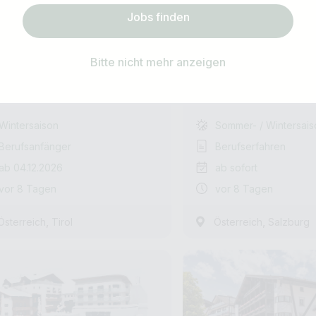
Jobs finden
Job Alarm abonnieren
lbahnmitarbeiter (m/w/d)
Commis de Rang (
Bitte nicht mehr anzeigen
urant Arena Center
Wellnesshotel Eggerwirt
Anmelden & Abonnieren
oder kostenlos registrieren
Wintersaison
Sommer- / Wintersais
Berufsanfänger
Berufserfahren
ab 04.12.2026
ab sofort
vor 8 Tagen
vor 8 Tagen
,
,
Österreich
Tirol
Österreich
Salzburg