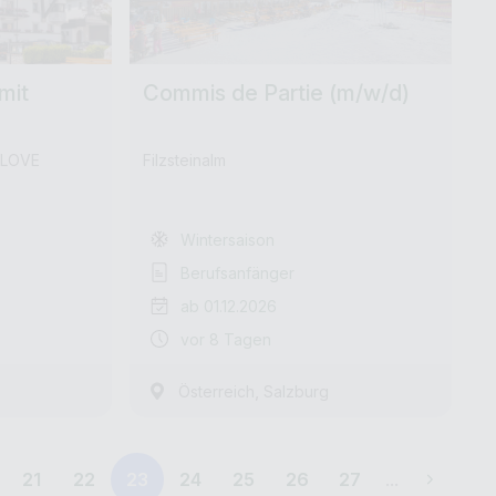
mit
Commis de Partie (m/w/d)
NLOVE
Filzsteinalm
Wintersaison
Berufsanfänger
ab 01.12.2026
vor 8 Tagen
,
Österreich
Salzburg
21
22
23
24
25
26
27
...