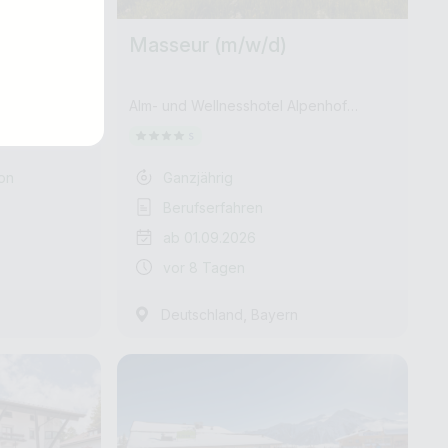
m/w/d)
Masseur (m/w/d)
Alm- und Wellnesshotel Alpenhof
HOGAST ID 181641
on
Ganzjährig
Berufserfahren
ab 01.09.2026
vor 8 Tagen
,
Deutschland
Bayern