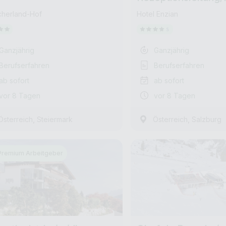
ungschefin und Ve
cherland-Hof
Hotel Enzian
Genie gesucht :) Ad
Hotel :) (m/w/d)
Ganzjährig
Ganzjährig
Berufserfahren
Berufserfahren
ab sofort
ab sofort
vor 8 Tagen
vor 8 Tagen
,
,
Österreich
Steiermark
Österreich
Salzburg
Premium Arbeitgeber