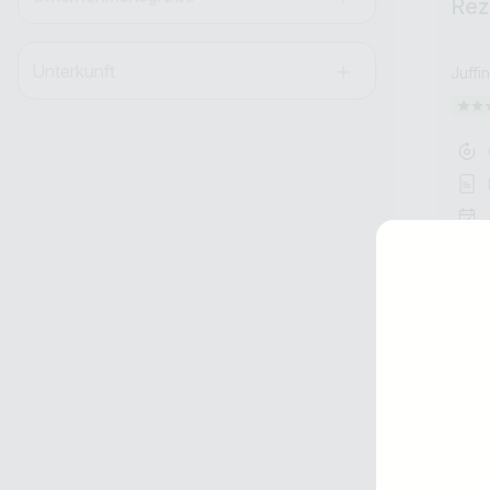
Rez
Unterkunft
Juffi
Jobtitel
Ich suche nach …