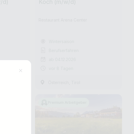
/d)
Koch (m/w/d)
Restaurant Arena Center
Wintersaison
Berufserfahren
ab 04.12.2026
vor 8 Tagen
,
Österreich
Tirol
Premium Arbeitgeber
Jobs finden