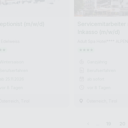
eptionist (m/w/d)
Servicemitarbeiter 
Inkasso (m/w/d)
 Edelweiss
Adult Spa Hotel**** ALPE
Wintersaison
Ganzjährig
Berufserfahren
Berufserfahren
ab 25.11.2026
ab sofort
vor 8 Tagen
vor 8 Tagen
,
,
Österreich
Tirol
Österreich
Tirol
...
19
20