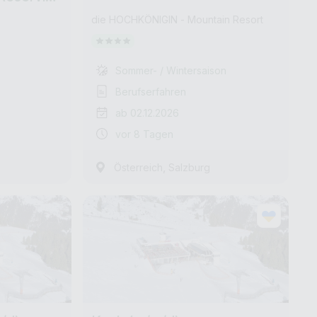
rkaufs
die HOCHKÖNIGIN - Mountain Resort
ults only
Sommer- / Wintersaison
Berufserfahren
ab 02.12.2026
vor 8 Tagen
,
Österreich
Salzburg