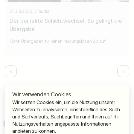
04.08.2026, Claudia
Der perfekte Schichtwechsel: So gelingt die
Übergabe
Klare Übergaben für einen reibungslosen Ablauf
Wir verwenden Cookies
Wir setzen Cookies ein, um die Nutzung unserer
Arbeitgeber
Webseiten zu analysieren, einschließlich des Such
und Surfverlaufs, Suchbegriffen und Ihnen auf Ihr
Zu allen Arbeitgebern
Nutzungsverhalten angepasste Informationen
anbieten zu können.