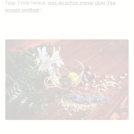
Tipp:
Finde heraus,
was du schon immer über Tee
wissen wolltest
!
Jobtitel
Ich suche nach …
Land / Bundesland
z.B. Österreich