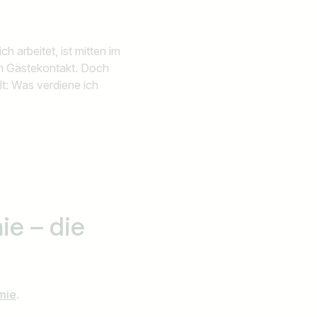
 arbeitet, ist mitten im
em Gästekontakt. Doch
lt: Was verdiene ich
mie
– die
omie
.