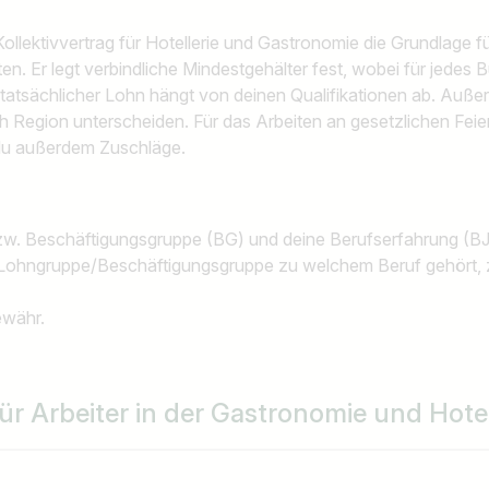
z.B. Österreich
 Kollektivvertrag für Hotellerie und Gastronomie die Grundlage 
ten. Er legt verbindliche Mindestgehälter fest, wobei für jedes
in tatsächlicher Lohn hängt von deinen Qualifikationen ab. Auß
h Region unterscheiden. Für das Arbeiten an gesetzlichen Fei
 du außerdem Zuschläge.
w. Beschäftigungsgruppe (BG) und deine Berufserfahrung (BJ
Lohngruppe/Beschäftigungsgruppe zu welchem Beruf gehört, z
ewähr.
r Arbeiter in der Gastronomie und Hotel