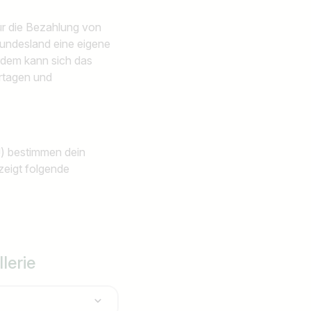
Jobs finden
für die Bezahlung von
 Bundesland eine eigene
erdem kann sich das
ertagen und
) bestimmen dein
eigt folgende
lerie