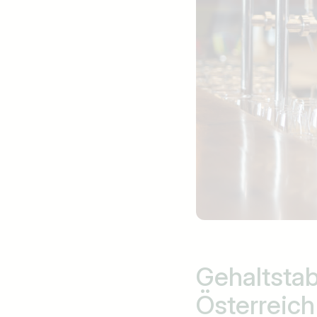
Gehaltstab
Österreic
Jobtitel