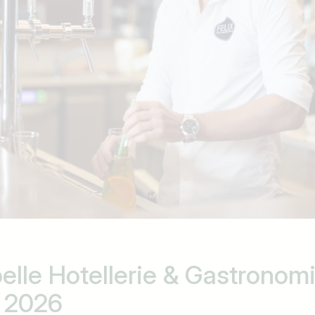
elle Hotellerie & Gastronom
h 2026
Land / Bundesland