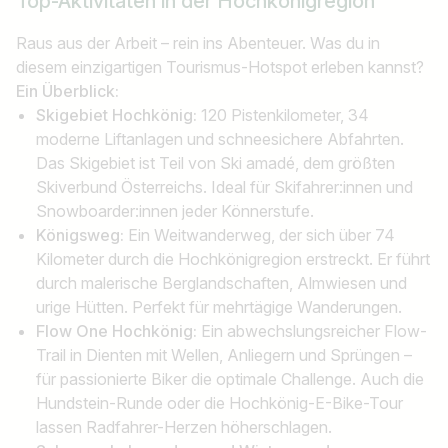
Top-Aktivitäten in der Hochkönigregion
Raus aus der Arbeit – rein ins Abenteuer. Was du in
diesem einzigartigen Tourismus-Hotspot erleben kannst?
Ein Überblick:
Skigebiet Hochkönig:
120 Pistenkilometer, 34
moderne Liftanlagen und schneesichere Abfahrten.
Das Skigebiet ist Teil von Ski amadé, dem größten
Skiverbund Österreichs. Ideal für Skifahrer:innen und
Snowboarder:innen jeder Könnerstufe.
Königsweg:
Ein Weitwanderweg, der sich über 74
Kilometer durch die Hochkönigregion erstreckt. Er führt
durch malerische Berglandschaften, Almwiesen und
urige Hütten. Perfekt für mehrtägige Wanderungen.
Flow One Hochkönig:
Ein abwechslungsreicher Flow-
Trail in Dienten mit Wellen, Anliegern und Sprüngen –
für passionierte Biker die optimale Challenge. Auch die
Hundstein-Runde oder die Hochkönig-E-Bike-Tour
lassen Radfahrer-Herzen höherschlagen.