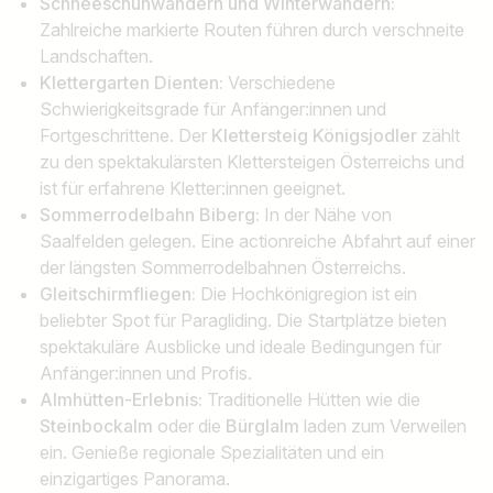
Schneeschuhwandern und Winterwandern:
Zahlreiche markierte Routen führen durch verschneite
Landschaften.
Klettergarten Dienten:
Verschiedene
Schwierigkeitsgrade für Anfänger:innen und
Fortgeschrittene. Der
Klettersteig Königsjodler
zählt
zu den spektakulärsten Klettersteigen Österreichs und
ist für erfahrene Kletter:innen geeignet.
Sommerrodelbahn Biberg:
In der Nähe von
Saalfelden gelegen. Eine actionreiche Abfahrt auf einer
der längsten Sommerrodelbahnen Österreichs.
Gleitschirmfliegen:
Die Hochkönigregion ist ein
beliebter Spot für Paragliding. Die Startplätze bieten
spektakuläre Ausblicke und ideale Bedingungen für
Anfänger:innen und Profis.
Almhütten-Erlebnis:
Traditionelle Hütten wie die
Steinbockalm
oder die
Bürglalm
laden zum Verweilen
ein. Genieße regionale Spezialitäten und ein
einzigartiges Panorama.