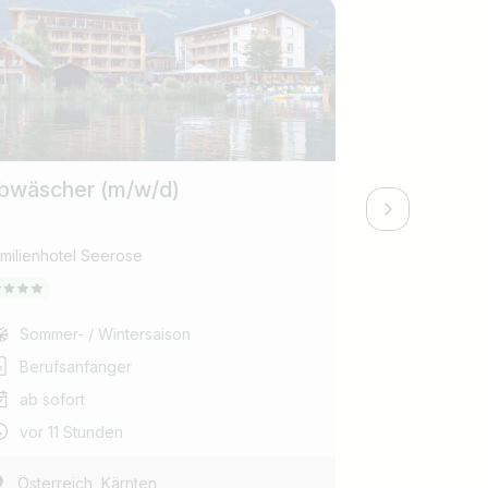
Premium Ar
bwäscher (m/w/d)
Chef de Pa
milienhotel Seerose
EVA,VILLAGE
Sommer- / Wintersaison
Sommer- /
Berufsanfänger
Berufserf
ab sofort
ab 08.12.
vor 11 Stunden
vor 12 St
,
Österreich
Kärnten
Österreic