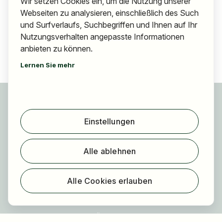
Wir setzen Cookies ein, um die Nutzung unserer
Webseiten zu analysieren, einschließlich des Such
und Surfverlaufs, Suchbegriffen und Ihnen auf Ihr
Nutzungsverhalten angepasste Informationen
anbieten zu können.
Lernen Sie mehr
Für Bewerber
Jobs finden
Einstellungen
Arbeitgeber finden
Registrierung
Alle ablehnen
Für Arbeitgeber
Über HOGAST Job
Alle Cookies erlauben
Registrierung
Über uns