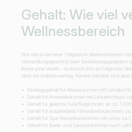
Ich suche nach …
Gehalt:
Wie viel v
Wellnessbereich
Wie viel du bei einer Tätigkeit im Wellnessbereich t
Verhandlungsgeschick beim Bewerbungsgespräch spi
Know your worth
– du kannst dich an folgenden Wer
stets am Kollektivvertrag, höhere Gehälter sind aber 
Einstiegsgehalt für Masseur:innen mit Lehrabschlu
Gehalt für Kosmetiker:innen mit Lehrabschluss: ca
Gehalt für gelernte Fußpfleger:innen: ab ca. 1.40
Gehalt für ausgebildete Fitnessbetreuer:innen: ca
Gehalt für Spa-Rezeptionist:innen mit Lehre: ca 1
Gehalt für Bade- und Saunawart:innen nach Lehrab