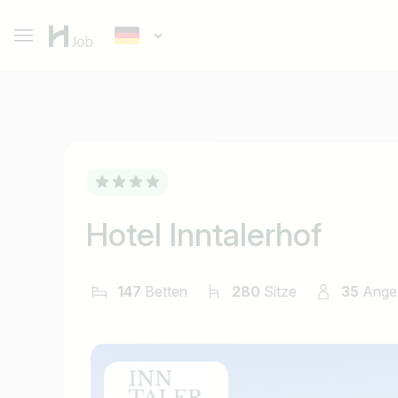
Hotel Inntalerhof
147
Betten
280
Sitze
35
Anges