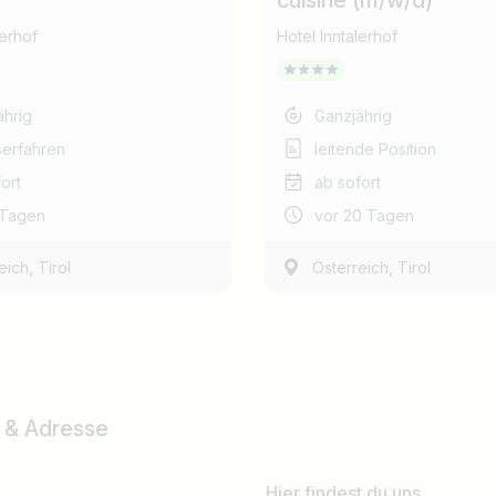
cuisine (m/w/d)
lerhof
Hotel Inntalerhof
ährig
Ganzjährig
serfahren
leitende Position
ort
ab sofort
 Tagen
vor 20 Tagen
,
,
eich
Tirol
Österreich
Tirol
 & Adresse
Hier findest du uns