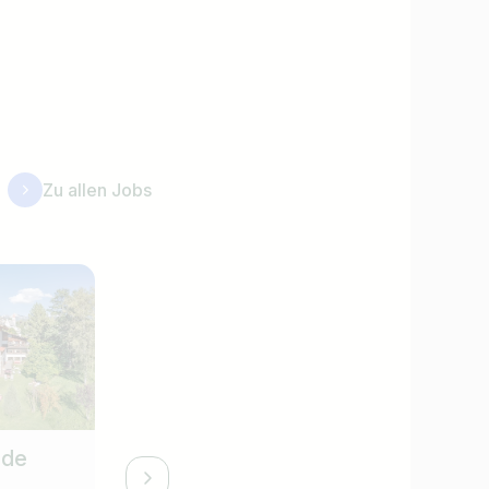
Zu allen Jobs
 de
Souschef (m/w/d)