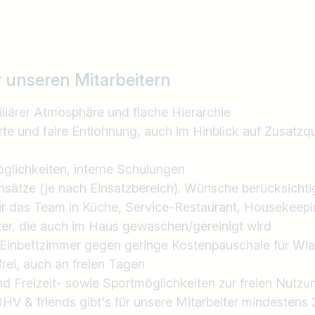
Land / Bundesland
z.B. Österreich
r unseren Mitarbeitern
liärer Atmosphäre und flache Hierarchie
rte und faire Entlohnung, auch im Hinblick auf Zusatzqu
glichkeiten, interne Schulungen
einsätze (je nach Einsatzbereich). Wünsche berücksichti
für das Team in Küche, Service-Restaurant, Housekeep
er, die auch im Haus gewaschen/gereinigt wird
n Einbettzimmer gegen geringe Kostenpauschale für W
frei, auch an freien Tagen
nd Freizeit- sowie Sportmöglichkeiten zur freien Nutzu
ÖHV & friends gibt's für unsere Mitarbeiter mindeste