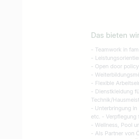
Jobtitel
Ich suche nach …
Das bieten wi
- Teamwork in fami
- Leistungsorientie
- Open door policy
- Weiterbildungsmö
- Flexible Arbeits
- Dienstkleidung 
Technik/Hausmeist
- Unterbringung i
etc. - Verpflegung 
- Wellness, Pool u
- Als Partner von 