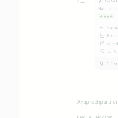
(m/w/d)
Hotel Innta
Ganzj
Beruf
ab sof
vor 6
Österr
Ansprechpartner
Familie Heidkamp