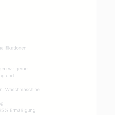
Jobs finden
alifikationen
gen wir gerne
ing und
lan, Waschmaschine
ng
ns 25% Ermäßigung