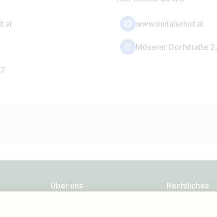
t.at
www.inntalerhof.at
Möserer Dorfstraße 2
47
Über uns
Rechtliches
FAQ
Datenschutz