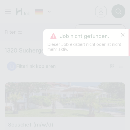
Filter
Neueste
Job nicht gefunden.
Dieser Job existiert nicht oder ist nicht
mehr aktiv.
1320 Suchergebnisse
Filterlink kopieren
Souschef (m/w/d)