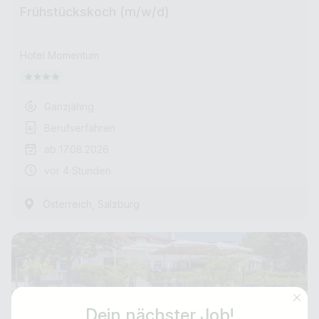
Frühstückskoch (m/w/d)
Hotel Momentum
Ganzjährig
Berufserfahren
ab 17.08.2026
vor 4 Stunden
,
Österreich
Salzburg
Dein nächster Job!