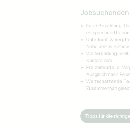
Jobsuchende
Faire Bezahlung:
Di
entsprechend honorie
Unterkunft & Verpf
Nähe deines Betriebs.
Weiterbildung:
Vielf
Karriere wird.
Freizeitvorteile:
Verg
Ausgleich nach Fei
Wertschätzende Te
Zusammenhalt gelebt
Tipps für die richti