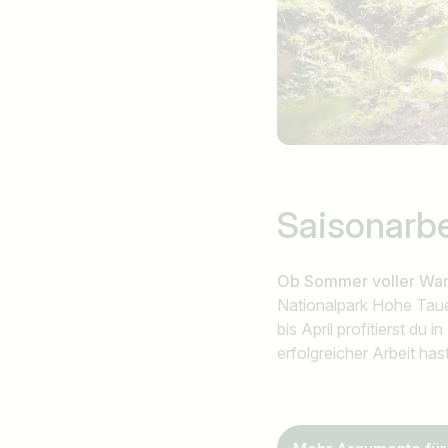
Ich suche nach …
Saisonarb
Ob Sommer voller Wan
Nationalpark Hohe Taue
bis April profitierst du 
erfolgreicher Arbeit has