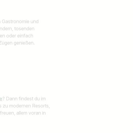
in Gastronomie und
endern, tosenden
en oder einfach
 Zügen genießen.
e
? Dann findest du im
bis zu modernen Resorts,
freuen, allem voran in