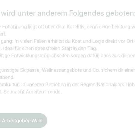
n
wird unter anderem Folgendes geboten
e Entlohnung liegt oft über dem Kollektiv, denn deine Leistung 
rt.
legung:
In vielen Fällen erhältst du Kost und Logis direkt vor Ort
 Ideal für einen stressfreien Start in den Tag.
ältige Entwicklungsmöglichkeiten sorgen dafür, dass aus deinem
ünstigte Skipässe, Wellnessangebote und Co. sichern dir ein
erabend.
amkultur:
In unseren Betrieben in der Region Nationalpark Ho
. So macht Arbeiten Freude.
ge Arbeitgeber-Wahl