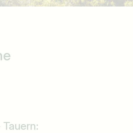
he
 Tauern: