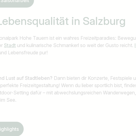
Saisonarbeit
 Lebensqualität
in Salzburg
nalpark Hohe Tauern ist ein wahres Freizeitparadies: Bewegung
er
Stadt
und kulinarische Schmankerl so weit der Gusto reicht.
r und Lebensfreude pur!
nd Lust auf Stadtleben?
Dann bieten dir Konzerte, Festspiele
erfekte Freizeitgestaltung! Wenn du lieber sportlich bist, findes
tdoor-Setting dafür – mit abwechslungsreichen Wanderwegen
im See.
ghlights