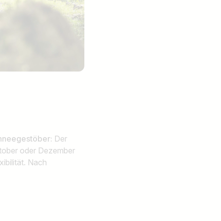
Jobs finden
chneegestöber:
Der
Oktober oder Dezember
xibilität. Nach