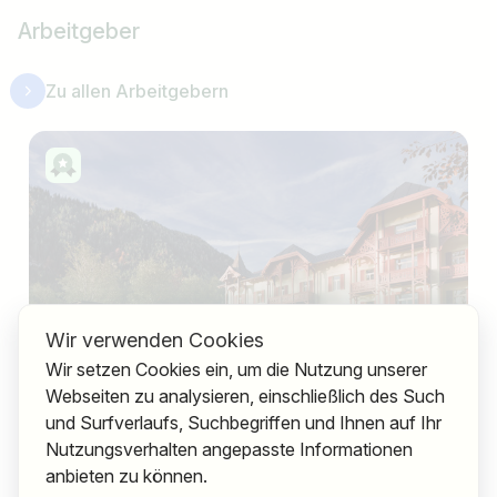
Arbeitgeber
Zu allen Arbeitgebern
Wir verwenden Cookies
Wir setzen Cookies ein, um die Nutzung unserer
Mazaggs Alpenhof am Achensee
Webseiten zu analysieren, einschließlich des Such
und Surfverlaufs, Suchbegriffen und Ihnen auf Ihr
Ausgeschriebene Jobs
9
Nutzungsverhalten angepasste Informationen
anbieten zu können.
,
Österreich
Tirol